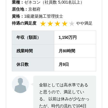
業種：
ゼネコン（社員数 5,001名以上）
居住地：
京都府
資格：
1級建築施工管理技士
待遇の満足度
やや満足
1
2
3
4
5
年収（額面）
1,150万円
残業時間
月80時間
休日数
月9日
金額としては高水準である
と思うので、満足してい
る。 以前は休みが少なかっ
たが、時代の流れで104日