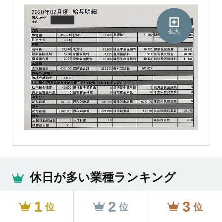
拡大
休日が多い業種ランキング
1
2
3
位
位
位