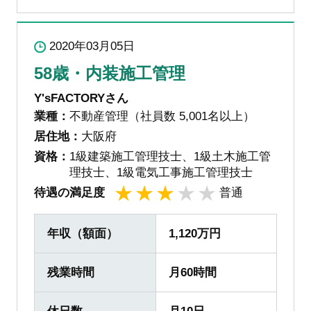
2020年03月05日
58歳・内装施工管理
Y'sFACTORYさん
業種：
不動産管理（社員数 5,001名以上）
居住地：
大阪府
資格：
1級建築施工管理技士、1級土木施工管
理技士、1級電気工事施工管理技士
待遇の満足度
普通
1
2
3
4
5
年収（額面）
1,120万円
残業時間
月60時間