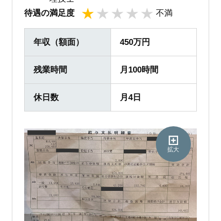
待遇の満足度
不満
1
2
3
4
5
年収（額面）
450万円
残業時間
月100時間
休日数
月4日
拡大