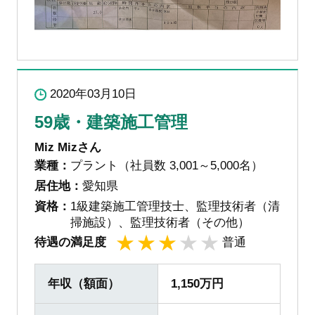
2020年03月10日
59歳・建築施工管理
Miz Mizさん
業種：
プラント（社員数 3,001～5,000名）
居住地：
愛知県
資格：
1級建築施工管理技士、監理技術者（清
掃施設）、監理技術者（その他）
待遇の満足度
普通
1
2
3
4
5
年収（額面）
1,150万円