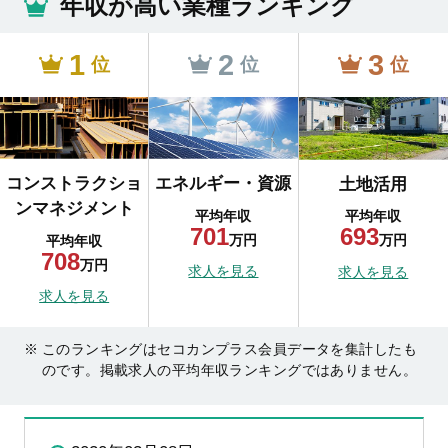
年収が高い業種ランキング
1
2
3
位
位
位
コンストラクショ
エネルギー・資源
土地活用
ンマネジメント
平均年収
平均年収
701
693
万円
万円
平均年収
708
万円
求人を見る
求人を見る
求人を見る
このランキングはセコカンプラス会員データを集計したも
のです。掲載求人の平均年収ランキングではありません。