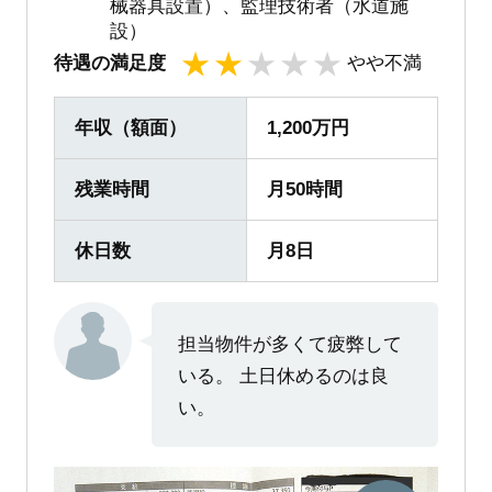
械器具設置）、監理技術者（水道施
設）
待遇の満足度
やや不満
1
2
3
4
5
年収（額面）
1,200万円
残業時間
月50時間
休日数
月8日
担当物件が多くて疲弊して
いる。 土日休めるのは良
い。