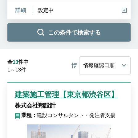
詳細
設定中
この条件で検索する
全
13
件中
1～13
件
建築施工管理【東京都渋谷区】
株式会社翔設計
業種：
建設コンサルタント・発注者支援