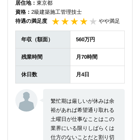
居住地：
東京都
資格：
2級建築施工管理技士
待遇の満足度
やや満足
1
2
3
4
5
年収（額面）
560万円
残業時間
月70時間
休日数
月4日
繁忙期は厳しいが休みは余
裕があれば希望通り取れる
土曜日が仕事なことはこの
業界にいる限りしばらくは
仕方のないことだと割り切