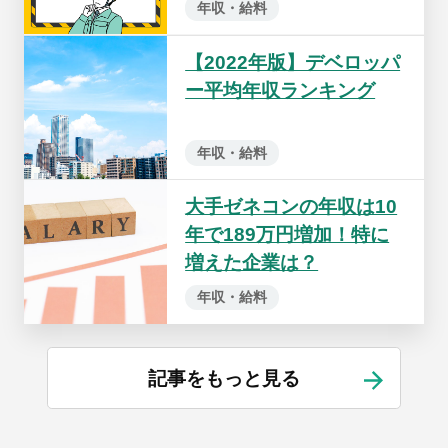
年収・給料
【2022年版】デベロッパ
ー平均年収ランキング
年収・給料
大手ゼネコンの年収は10
年で189万円増加！特に
増えた企業は？
年収・給料
記事をもっと見る