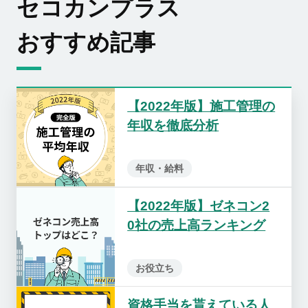
セコカンプラス
おすすめ記事
【2022年版】施工管理の
年収を徹底分析
年収・給料
【2022年版】ゼネコン2
0社の売上高ランキング
お役立ち
資格手当を貰えている人