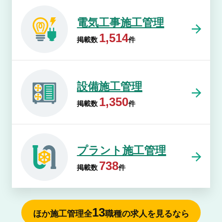
電気工事施工管理
1,514
掲載数
件
設備施工管理
1,350
掲載数
件
プラント施工管理
738
掲載数
件
13
ほか施工管理全
職種の求人を見るなら