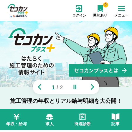
0
ログイン
興味あり
メニュー
1
/
2
施工管理の年収とリアル給与明細を大公開！
年収・給与
求人
待遇診断
記事