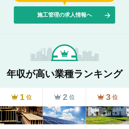
施工管理の求人情報へ
年収が高い業種ランキング
1
2
3
位
位
位