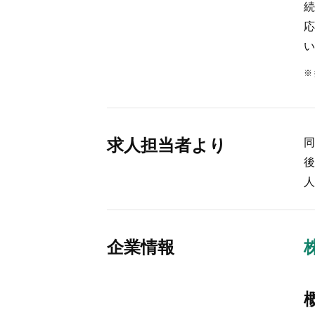
続
応
い
求人担当者より
同
後
人
企業情報