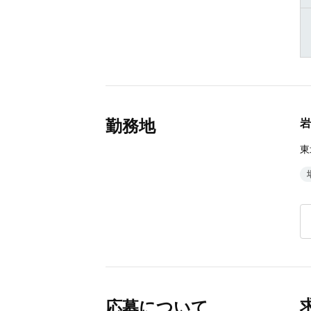
勤務地
岩
東
応募について