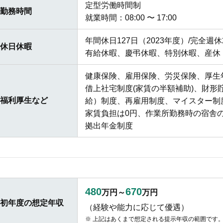
定型労働時間制
勤務時間
就業時間：08:00 〜 17:00
年間休日127日（2023年度）/完全週
休日休暇
有給休暇、慶弔休暇、特別休暇、産休
健康保険、雇用保険、労災保険、厚生
借上社宅制度(家賃の半額補助)、財形
福利厚生など
給）制度、再雇用制度、マイスター制
家賃負担は0円、作業所勤務時の宿舎
拠出年金制度
480
670
万円～
万円
初年度の想定年収
（経験や能力に応じて優遇）
上記はあくまで想定される提示年収の範囲です