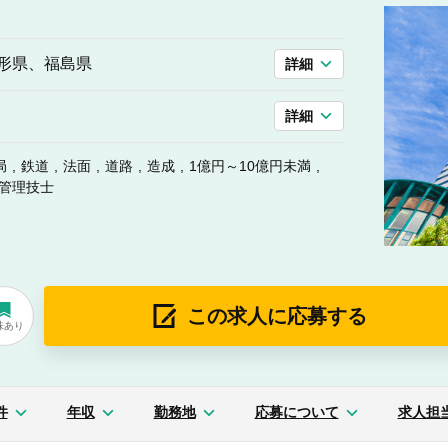
形県、福島県
詳細
詳細
局
鉄道
法面
道路
造成
1億円～10億円未満
工管理技士
この求人に応募する
味あり
件
年収
勤務地
応募について
求人担