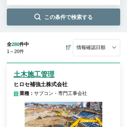
この条件で検索する
全
280
件中
1～20
件
土木施工管理
ヒロセ補強土株式会社
業種：
サブコン・専門工事会社