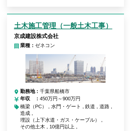
土木施工管理（一般土木工事）
京成建設株式会社
業種：
ゼネコン
勤務地
千葉県船橋市
年収
450万円～900万円
橋梁（PC）
水門・ゲート
鉄道
道路
造成
埋設（上下水道・ガス・ケーブル）
その他土木
10億円以上