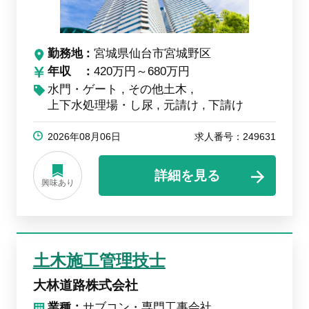
勤務地
宮城県仙台市宮城野区
年収
420万円～680万円
水門・ゲート
その他土木
上下水処理場・し尿
元請け
下請け
2026年08月06日
求人番号：249631
詳細を見る
興味あり
土木施工管理技士
大林道路株式会社
業種：
サブコン・専門工事会社