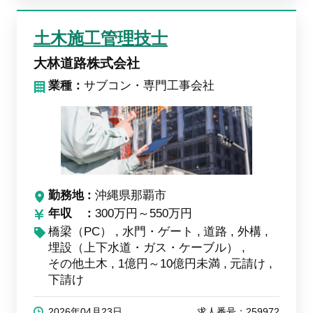
土木施工管理技士
大林道路株式会社
業種：
サブコン・専門工事会社
勤務地
沖縄県那覇市
年収
300万円～550万円
橋梁（PC）
水門・ゲート
道路
外構
埋設（上下水道・ガス・ケーブル）
その他土木
1億円～10億円未満
元請け
下請け
2026年04月23日
求人番号：259972