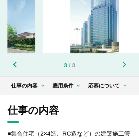
3
/
3
仕事の内容
雇用条件
応募について
仕事の内容
■集合住宅（2×4造、RC造など）の建築施工管