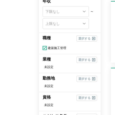
年収
～
職種
選択する
建築施工管理
業種
選択する
未設定
勤務地
選択する
未設定
資格
選択する
未設定