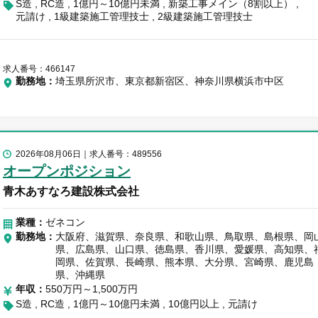
S造
RC造
1億円～10億円未満
新築工事メイン（8割以上）
元請け
1級建築施工管理技士
2級建築施工管理技士
求人番号：466147
勤務地
埼玉県所沢市、東京都新宿区、神奈川県横浜市中区
2026年08月06日
求人番号：489556
オープンポジション
青木あすなろ建設株式会社
業種：
ゼネコン
勤務地
大阪府、滋賀県、奈良県、和歌山県、鳥取県、島根県、岡
県、広島県、山口県、徳島県、香川県、愛媛県、高知県、
岡県、佐賀県、長崎県、熊本県、大分県、宮崎県、鹿児島
県、沖縄県
年収
550万円～1,500万円
S造
RC造
1億円～10億円未満
10億円以上
元請け