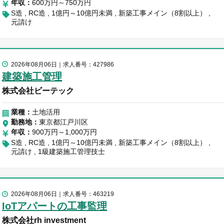
年収
600万円～750万円
S造
RC造
1億円～10億円未満
新築工事メイン（8割以上）
元請け
2026年08月06日
求人番号：427986
建築施工管理
株式会社ビーテック
業種：
土地活用
勤務地
東京都江戸川区
年収
900万円～1,000万円
S造
RC造
1億円～10億円未満
新築工事メイン（8割以上）
元請け
1級建築施工管理技士
2026年08月06日
求人番号：463219
IoTアパートの工事監理
株式会社rh investment