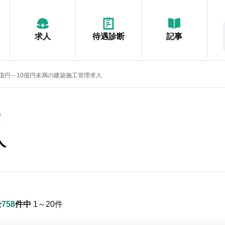
求人
待遇診断
記事
1億円～10億円未満の建築施工管理求人
満
人
全
758
件中
1～20
件