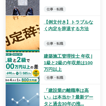
仕事・転職
【例文付き】トラブルな
く内定を辞退する方法
仕事・転職
建築施工管理技士 年収 |
1級と2級の年収差は100
万円以上
仕事・転職
「建設業の離職率は高
い」は本当か？最新デー
タと過去30年の推...