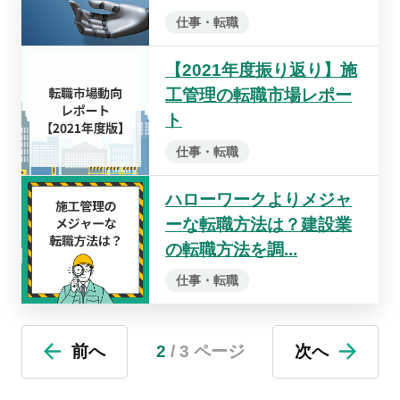
仕事・転職
【2021年度振り返り】施
工管理の転職市場レポー
ト
仕事・転職
ハローワークよりメジャ
ーな転職方法は？建設業
の転職方法を調...
仕事・転職
前へ
2
/ 3 ページ
次へ