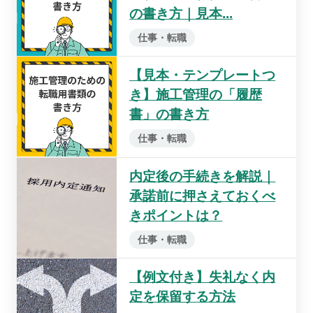
の書き方｜見本...
仕事・転職
【見本・テンプレートつ
き】施工管理の「履歴
書」の書き方
仕事・転職
内定後の手続きを解説｜
承諾前に押さえておくべ
きポイントは？
仕事・転職
【例文付き】失礼なく内
定を保留する方法