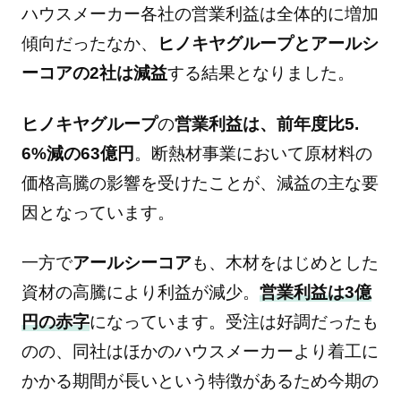
ハウスメーカー各社の営業利益は全体的に増加
傾向だったなか、
ヒノキヤグループとアールシ
ーコアの2社は減益
する結果となりました。
ヒノキヤグループ
の
営業利益は、前年度比5.
6%減の63億円
。断熱材事業において原材料の
価格高騰の影響を受けたことが、減益の主な要
因となっています。
一方で
アールシーコア
も、木材をはじめとした
資材の高騰により利益が減少。
営業利益は3億
円の赤字
になっています。受注は好調だったも
のの、同社はほかのハウスメーカーより着工に
かかる期間が長いという特徴があるため今期の