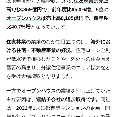
は前年度から大幅増収。3位の
住友林業
は売上
高1兆3,859億円で、前年度比65.0%増
。5位の
オープンハウス
は売上高8,105億円で、前年度
比40.7%増
となっています。
住友林業
の業績のなかで目立つのは、
海外にお
ける住宅・不動産事業の好況
。住宅ローン金利
が低水準で推移したことや、郊外への住み替え
需要の高まり、分譲住宅事業のエリア拡大など
を受け大幅増収となりました。
一方で
オープンハウス
の業績を押し上げていた
主な要因は、
連結子会社の追加取得です。
同社
は、2021年1月に都市型マンションの企画・開
発を行う「プレサンスコーポレーション」を子