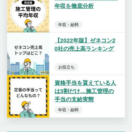
年収を徹底分析
年収・給料
【2022年版】ゼネコン2
0社の売上高ランキング
お役立ち
資格手当を貰えている人
は3割だけ…施工管理の
手当の支給実態
年収・給料