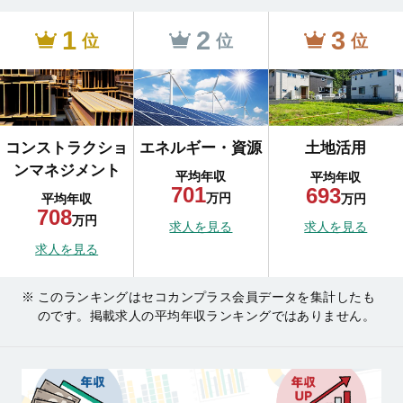
1
2
3
位
位
位
コンストラクショ
エネルギー・資源
土地活用
ンマネジメント
平均年収
平均年収
701
693
万円
万円
平均年収
708
万円
求人を見る
求人を見る
求人を見る
このランキングはセコカンプラス会員データを集計したも
のです。掲載求人の平均年収ランキングではありません。