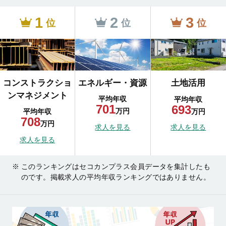
1
2
3
位
位
位
コンストラクショ
エネルギー・資源
土地活用
ンマネジメント
平均年収
平均年収
701
693
万円
万円
平均年収
708
万円
求人を見る
求人を見る
求人を見る
このランキングはセコカンプラス会員データを集計したも
のです。掲載求人の平均年収ランキングではありません。