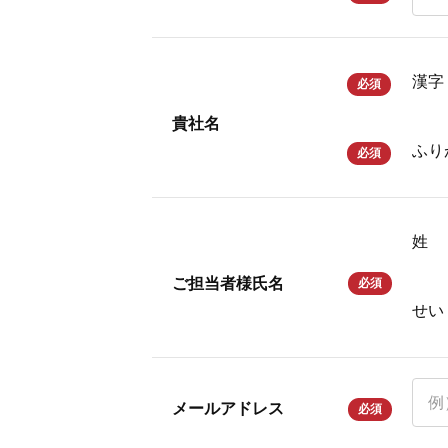
漢字
必須
貴社名
ふり
必須
姓
ご担当者様氏名
必須
せい
メールアドレス
必須