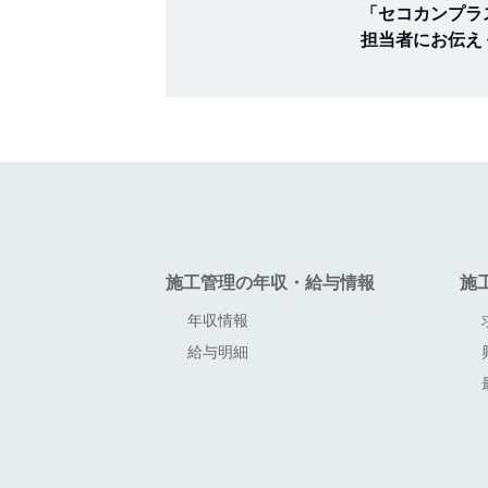
電話番号
「セコカンプラ
03-5860-7565/ 0120-700-779
担当者にお伝え
※上記は当社サービスに関する問い合わせ先ではご
施工管理の年収・給与情報
施
年収情報
給与明細