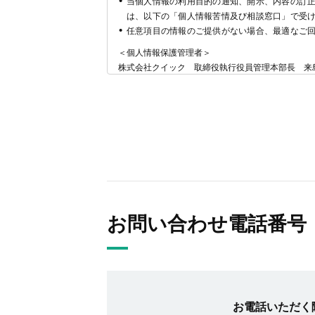
当個人情報の利用目的の通知、開示、内容の訂
は、以下の「個人情報苦情及び相談窓口」で受
任意項目の情報のご提供がない場合、最適なご
＜個人情報保護管理者＞
株式会社クイック 取締役執行役員管理本部長 来
＜個人情報苦情及び相談窓口＞
株式会社クイック
個人情報保護管理者：（代理人）総務人事部総務課
TEL：06-6366-0919
FAX：06-6366-0921
E-MAIL：privacy-protection@919.jp
（受付時間 月曜日～金曜日 祝祭日及び会社指定の
＜認定個人情報保護団体の名称および、苦情の解決
当社は、次の認定個人情報保護団体の対象事業者と
認定個人情報保護団体の名称
お問い合わせ電話番号
一般財団法人日本情報経済社会推進協会
苦情の解決の申出先
認定個人情報保護団体事務局
住所
〒106-0032
東京都港区六本木一丁目９番９号 六本木ファー
お電話いただく