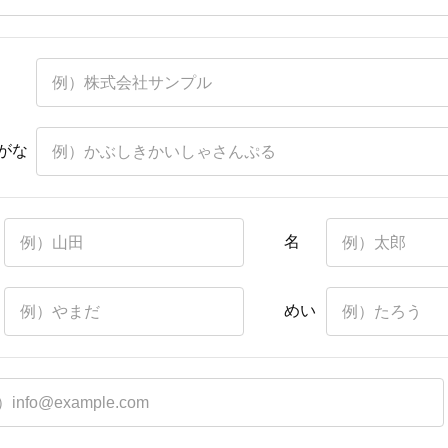
がな
名
めい