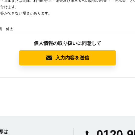
正・追加または削除、利用の停止・消去及び第三者への提供の停止（「開示等」と
け付けます。
回答ができない場合があります。
島 健太
個人情報の取り扱いに同意して
長
入力内容を送信
休日を除く 9時～18時）
の申出先＞
なっております。
0120-9
ストビル内
際は