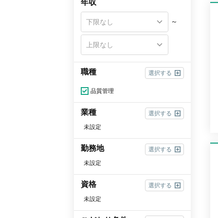
年収
～
職種
選択する
品質管理
業種
選択する
未設定
勤務地
選択する
未設定
資格
選択する
未設定