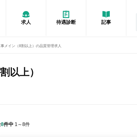
求人
待遇診断
記事
工事メイン（8割以上）の品質管理求人
8割以上）
全
8
件中
1～8
件