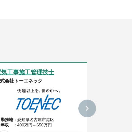
電気工事施工管理技士
電気工事施
式会社トーエネック
NDS株式会社
勤務地
愛知県名古屋市港区
勤務地
愛知
年収
400万円～650万円
年収
400