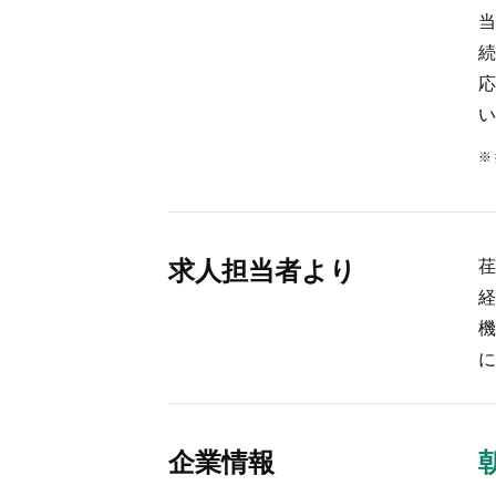
当
続
応
い
求人担当者より
荏
経
機
に
企業情報