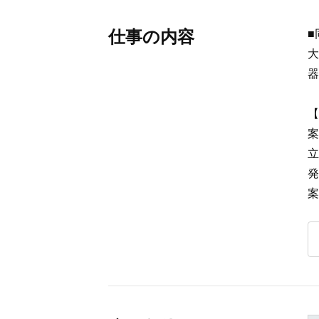
仕事の内容
■
大
器
【
案
立
発
案