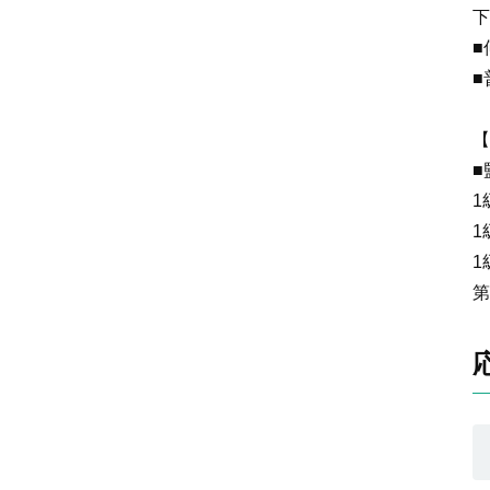
下
■
■
【
■
1
1
1
第