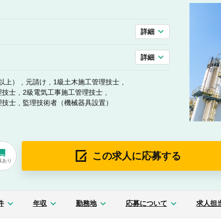
詳細
詳細
以上）
元請け
1級土木施工管理技士
理技士
2級電気工事施工管理技士
理技士
監理技術者（機械器具設置）
この求人に応募する
味あり
件
年収
勤務地
応募について
求人担