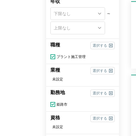
年収
～
職種
選択する
プラント施工管理
業種
選択する
未設定
勤務地
選択する
姫路市
資格
選択する
未設定