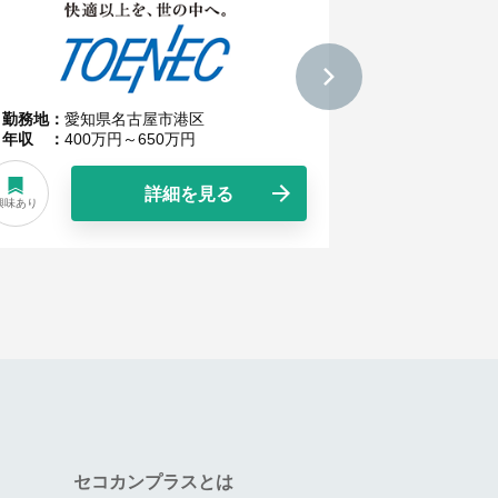
勤務地
愛知県名古屋市港区
勤務地
愛知
年収
400万円～650万円
年収
400
詳細を見る
興味あり
興味あり
セコカンプラスとは