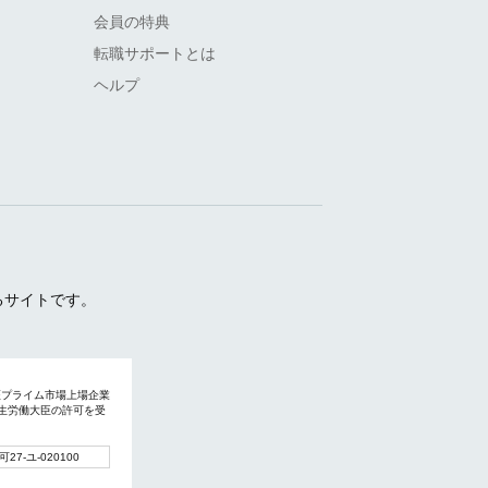
会員の特典
転職サポートとは
ヘルプ
るサイトです。
証プライム市場上場企業
厚生労働大臣の許可を受
。
7-ユ-020100