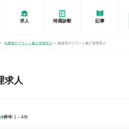
求人
待遇診断
記事
兵庫県のプラント施工管理求人
姫路市のプラント施工管理求人
理求人
全
4
件中
1～4
件