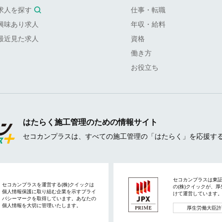
求人を探す
仕事・転職
興味あり求人
年収・給料
最近見た求人
資格
働き方
お役立ち
はたらく施工管理のための情報サイト
セコカンプラスは、すべての施工管理の「はたらく」を応援す
セコカンプラスは東
セコカンプラスを運営する(株)クイックは
の(株)クイックが、
個人情報保護に取り組む企業を示すプライ
けて運営しています
バシーマークを取得しています。あなたの
個人情報を大切に管理いたします。
厚生労働大臣許可2