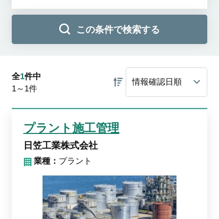
この条件で検索する
全
1
件中
1～1
件
プラント施工管理
日笠工業株式会社
業種：
プラント