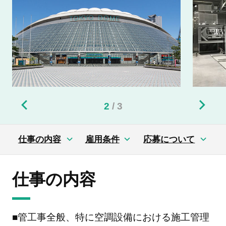
3
/
3
仕事の内容
雇用条件
応募について
仕事の内容
■管工事全般、特に空調設備における施工管理