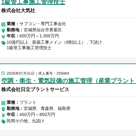
1級管工事施工管理技士
株式会社大気社
業種：
サブコン・専門工事会社
勤務地
宮城県仙台市青葉区
年収
600万円～1,300万円
10億円以上
新築工事メイン（8割以上）
下請け
1級管工事施工管理技士
2026年07月31日
求人番号：259464
空調・衛生・電気設備の施工管理（産業プラント
株式会社日立プラントサービス
業種：
プラント
勤務地
宮城県、青森県、福島県
年収
450万円～850万円
民間その他
元請け