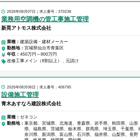
2026年08月07日
求人番号：370238
業務用空調機の管工事施工管理
新晃アトモス株式会社
業種：
建築設備・建材メーカー
勤務地
宮城県仙台市青葉区
年収
450万円～800万円
改修工事メイン（8割以上）
元請け
2026年08月06日
求人番号：406795
設備施工管理
青木あすなろ建設株式会社
業種：
ゼネコン
勤務地
東京都、宮城県、北海道、青森県、岩手県、秋田県、山形
県、福島県、茨城県、栃木県、群馬県、埼玉県、千葉県、
奈川県、新潟県、富山県、石川県、福井県、山梨県、長野