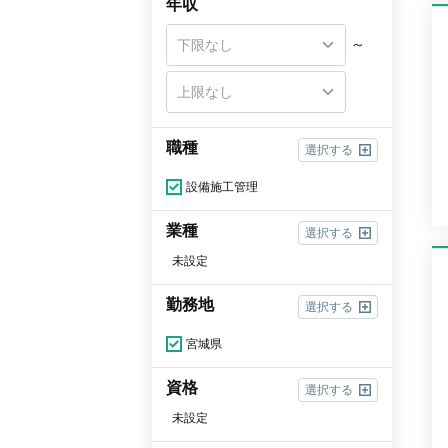
年収
～
職種
選択する
設備施工管理
業種
選択する
未設定
勤務地
選択する
宮城県
資格
選択する
未設定