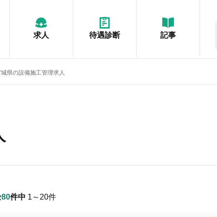
求人
待遇診断
記事
宮城県の設備施工管理求人
人
全
80
件中
1～20
件