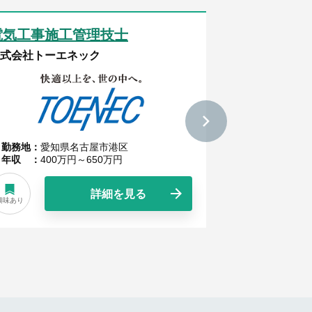
電気工事施工管理技士
電気工事施
式会社トーエネック
NDS株式会社
勤務地
愛知県名古屋市港区
勤務地
愛知
年収
400万円～650万円
年収
400
詳細を見る
興味あり
興味あり