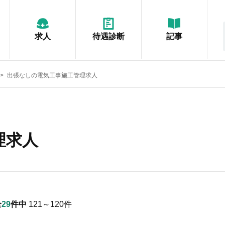
求人
待遇診断
記事
出張なしの電気工事施工管理求人
理求人
全
29
件中
121～120
件