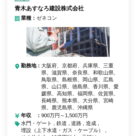
青木あすなろ建設株式会社
業種：
ゼネコン
勤務地
大阪府、京都府、兵庫県、三重
県、滋賀県、奈良県、和歌山県、
鳥取県、島根県、岡山県、広島
県、山口県、徳島県、香川県、愛
媛県、高知県、福岡県、佐賀県、
長崎県、熊本県、大分県、宮崎
県、鹿児島県、沖縄県
年収
900万円～1,500万円
水門・ゲート
鉄道
道路
造成
埋設（上下水道・ガス・ケーブル）