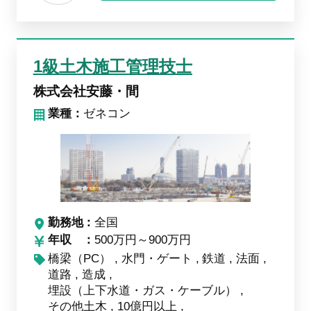
1級土木施工管理技士
株式会社安藤・間
業種：
ゼネコン
勤務地
全国
年収
500万円～900万円
橋梁（PC）
水門・ゲート
鉄道
法面
道路
造成
埋設（上下水道・ガス・ケーブル）
その他土木
10億円以上