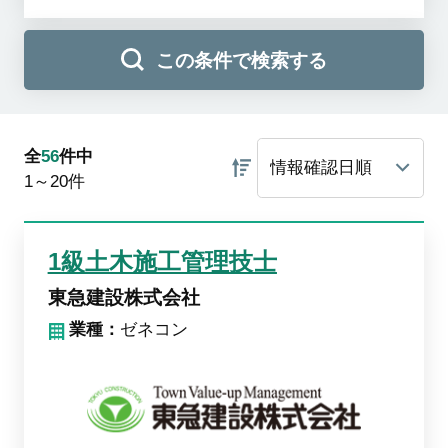
この条件で検索する
全
56
件中
1～20
件
1級土木施工管理技士
東急建設株式会社
業種：
ゼネコン