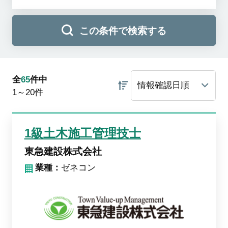
この条件で検索する
全
65
件中
1～20
件
1級土木施工管理技士
東急建設株式会社
業種：
ゼネコン