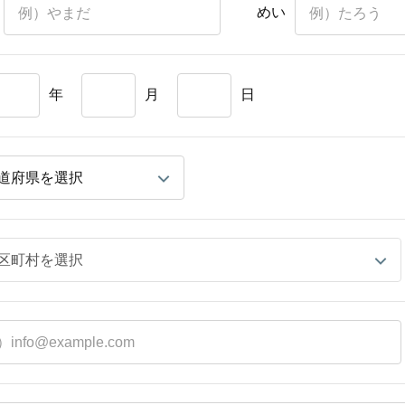
めい
年
月
日